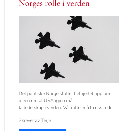
Norges rolle i verden
Det politiske Norge slutter helhjertet opp om
ideen om at USA igjen må
ta lederskap i verden. Vår rolle er å la oss lede.
Skrevet av Terje