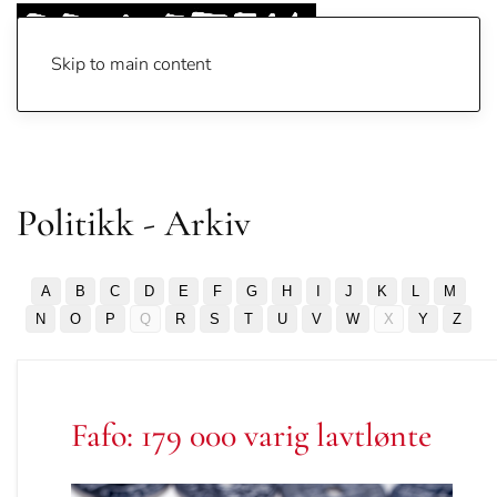
Skip to main content
Politikk - Arkiv
A
B
C
D
E
F
G
H
I
J
K
L
M
N
O
P
Q
R
S
T
U
V
W
X
Y
Z
Fafo: 179 000 varig lavtlønte