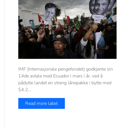
IMF (Internasjonale pengefondet) godkjente sin
14de avtale med Ecuador i mars i år, ved å
pådytte landet en streng lånepakke i bytte med
$4.2...
Read more label