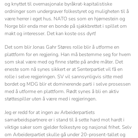
og knyttet til overnasjonale byråkrat-kapitalistiske
ordninger som undergraver folkestyret og muligheten til å
være herrer i eget hus. NATO ses som en hjørnestein og
Norge blir enda mer en bonde på sjakkbrettet i spillet om
makt og interesser. Det kan koste oss dyrt!
Det som blir Jonas Gahr Støres rolle blir å utforme en
plattform for en regjering. Han må bestemme seg for hvem
som skal være med og finne støtte på andre måter. Det
eneste som nå synes sikkert er at Senterpartiet vil få en
rolle i selve regjeringen. SV vil sannsynligvis sitte med
bordet og MDG blir et dominerende parti i selve prosessen
med å utforme en plattform. Rødt synes å bli en aktiv
støttespiller uten å være med i regjeringen.
Jeg er redd for at ingen av Arbeiderpartiets
samarbeidspartnere er i stand til å sette hard mot hardt i
viktige saker som gjelder folkestyre og nasjonal frihet. Selv
om Arbeiderpartiet skulle gå under 20-prosent-tallet og