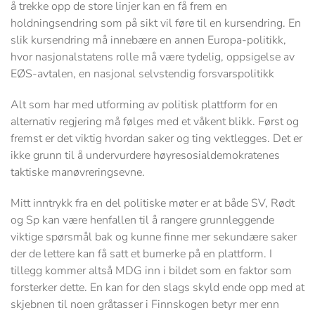
å trekke opp de store linjer kan en få frem en
holdningsendring som på sikt vil føre til en kursendring. En
slik kursendring må innebære en annen Europa-politikk,
hvor nasjonalstatens rolle må være tydelig, oppsigelse av
EØS-avtalen, en nasjonal selvstendig forsvarspolitikk
Alt som har med utforming av politisk plattform for en
alternativ regjering må følges med et våkent blikk. Først og
fremst er det viktig hvordan saker og ting vektlegges. Det er
ikke grunn til å undervurdere høyresosialdemokratenes
taktiske manøvreringsevne.
Mitt inntrykk fra en del politiske møter er at både SV, Rødt
og Sp kan være henfallen til å rangere grunnleggende
viktige spørsmål bak og kunne finne mer sekundære saker
der de lettere kan få satt et bumerke på en plattform. I
tillegg kommer altså MDG inn i bildet som en faktor som
forsterker dette. En kan for den slags skyld ende opp med at
skjebnen til noen gråtasser i Finnskogen betyr mer enn