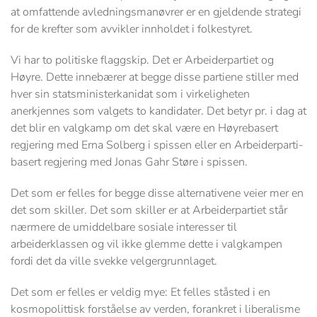
at omfattende avledningsmanøvrer er en gjeldende strategi
for de krefter som avvikler innholdet i folkestyret.
Vi har to politiske flaggskip. Det er Arbeiderpartiet og
Høyre. Dette innebærer at begge disse partiene stiller med
hver sin statsministerkanidat som i virkeligheten
anerkjennes som valgets to kandidater. Det betyr pr. i dag at
det blir en valgkamp om det skal være en Høyrebasert
regjering med Erna Solberg i spissen eller en Arbeiderparti-
basert regjering med Jonas Gahr Støre i spissen.
Det som er felles for begge disse alternativene veier mer en
det som skiller. Det som skiller er at Arbeiderpartiet står
nærmere de umiddelbare sosiale interesser til
arbeiderklassen og vil ikke glemme dette i valgkampen
fordi det da ville svekke velgergrunnlaget.
Det som er felles er veldig mye: Et felles ståsted i en
kosmopolittisk forståelse av verden, forankret i liberalisme