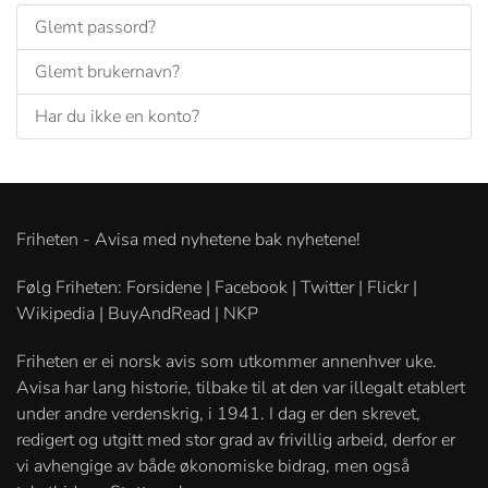
Glemt passord?
Glemt brukernavn?
Har du ikke en konto?
Friheten - Avisa med nyhetene bak nyhetene!
Følg Friheten: Forsidene | Facebook | Twitter | Flickr |
Wikipedia | BuyAndRead | NKP
Friheten er ei norsk avis som utkommer annenhver uke.
Avisa har lang historie, tilbake til at den var illegalt etablert
under andre verdenskrig, i 1941. I dag er den skrevet,
redigert og utgitt med stor grad av frivillig arbeid, derfor er
vi avhengige av både økonomiske bidrag, men også