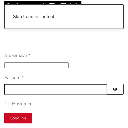
Skip to main content
Brukernavn
*
Passord
*
Vis pa
Husk meg
Logg inn