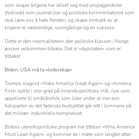
som skaper krigene har alliert seg med propagandister
(forkledd som journalister og politiske kommentatorer) som
skal lære oss å hate fienden, og skape inntrykk av at
krigene er nødvendige, uunngåelige og en suksess.
Dette er den «normaliteten» den politiske klassen i Norge
ønsker velkommen tilbake. Det er «dypstaten» som er
tilbake!
Biden: USA må ta «lederskap»
Trumps slagord «Make America Great Again» og «America
First» spilte i stor grad på innenrikspolitiske mål, noe som
appellerte til småkårsfolk som lider under at mer enn
halvparten av det føderale budsjettet går rett i lommene på
det militær-industrielle komplekset.
Bidens utenrikspolitiske program har tittelen «Why America
Must Lead Again», og kommer de i møte som lengter etter