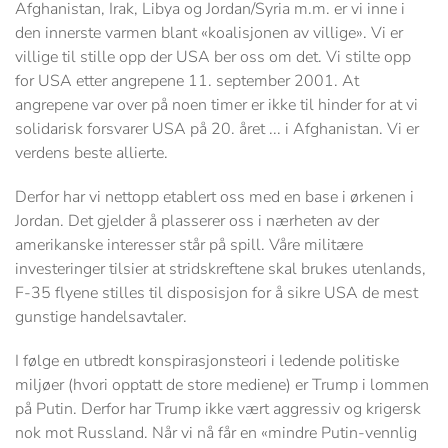
Afghanistan, Irak, Libya og Jordan/Syria m.m. er vi inne i
den innerste varmen blant «koalisjonen av villige». Vi er
villige til stille opp der USA ber oss om det. Vi stilte opp
for USA etter angrepene 11. september 2001. At
angrepene var over på noen timer er ikke til hinder for at vi
solidarisk forsvarer USA på 20. året ... i Afghanistan. Vi er
verdens beste allierte.
Derfor har vi nettopp etablert oss med en base i ørkenen i
Jordan. Det gjelder å plasserer oss i nærheten av der
amerikanske interesser står på spill. Våre militære
investeringer tilsier at stridskreftene skal brukes utenlands,
F-35 flyene stilles til disposisjon for å sikre USA de mest
gunstige handelsavtaler.
I følge en utbredt konspirasjonsteori i ledende politiske
miljøer (hvori opptatt de store mediene) er Trump i lommen
på Putin. Derfor har Trump ikke vært aggressiv og krigersk
nok mot Russland. Når vi nå får en «mindre Putin-vennlig