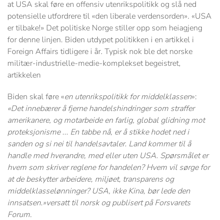
at USA skal føre en offensiv utenrikspolitikk og slå ned
potensielle utfordrere til «den liberale verdensorden». «USA
er tilbake!» Det politiske Norge stiller opp som heiagjeng
for denne linjen. Biden utdypet politikken i en artikkel i
Foreign Affairs tidligere i år. Typisk nok ble det norske
militær-industrielle-medie-komplekset begeistret,
artikkelen
Biden skal føre «
en utenrikspolitikk for middelklassen
»:
«Det innebærer å fjerne handelshindringer som straffer
amerikanere, og motarbeide en farlig, global glidning mot
proteksjonisme ... En tabbe nå, er å stikke hodet ned i
sanden og si nei til handelsavtaler. Land kommer til å
handle med hverandre, med eller uten USA. Spørsmålet er
hvem som skriver reglene for handelen? Hvem vil sørge for
at de beskytter arbeidere, miljøet, transparens og
middelklasselønninger? USA, ikke Kina, bør lede den
innsatsen.»versatt til norsk og publisert på Forsvarets
Forum.