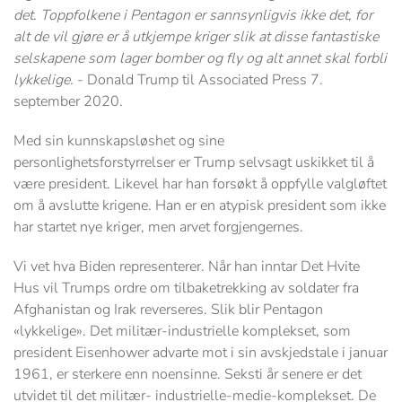
det. Toppfolkene i Pentagon er sannsynligvis ikke det, for
alt de vil gjøre er å utkjempe kriger slik at disse fantastiske
selskapene som lager bomber og fly og alt annet skal forbli
lykkelige.
- Donald Trump til Associated Press 7.
september 2020.
Med sin kunnskapsløshet og sine
personlighetsforstyrrelser er Trump selvsagt uskikket til å
være president. Likevel har han forsøkt å oppfylle valgløftet
om å avslutte krigene. Han er en atypisk president som ikke
har startet nye kriger, men arvet forgjengernes.
Vi vet hva Biden representerer. Når han inntar Det Hvite
Hus vil Trumps ordre om tilbaketrekking av soldater fra
Afghanistan og Irak reverseres. Slik blir Pentagon
«lykkelige». Det militær-industrielle komplekset, som
president Eisenhower advarte mot i sin avskjedstale i januar
1961, er sterkere enn noensinne. Seksti år senere er det
utvidet til det militær- industrielle-medie-komplekset. De