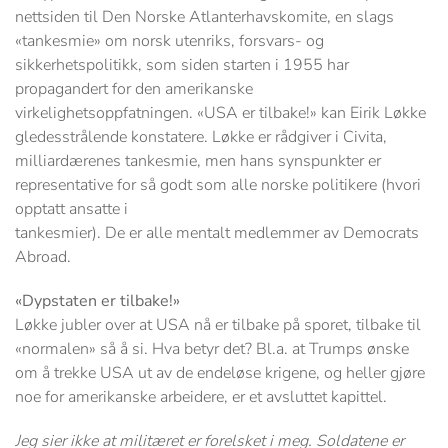
nettsiden til Den Norske Atlanterhavskomite, en slags
«tankesmie» om norsk utenriks, forsvars- og
sikkerhetspolitikk, som siden starten i 1955 har
propagandert for den amerikanske
virkelighetsoppfatningen. «USA er tilbake!» kan Eirik Løkke
gledesstrålende konstatere. Løkke er rådgiver i Civita,
milliardærenes tankesmie, men hans synspunkter er
representative for så godt som alle norske politikere (hvori
opptatt ansatte i
tankesmier). De er alle mentalt medlemmer av Democrats
Abroad.
«Dypstaten er tilbake!»
Løkke jubler over at USA nå er tilbake på sporet, tilbake til
«normalen» så å si. Hva betyr det? Bl.a. at Trumps ønske
om å trekke USA ut av de endeløse krigene, og heller gjøre
noe for amerikanske arbeidere, er et avsluttet kapittel.
Jeg sier ikke at militæret er forelsket i meg. Soldatene er