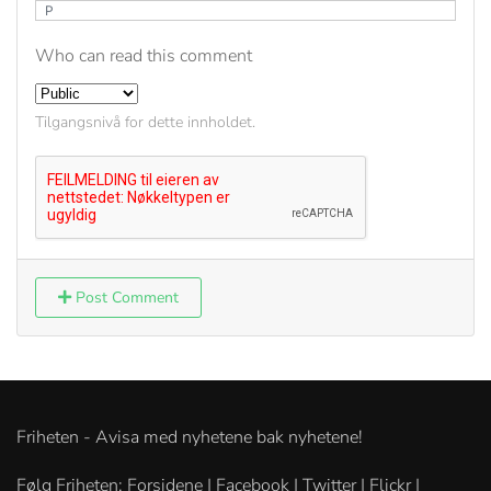
P
Who can read this comment
Tilgangsnivå for dette innholdet.
Post Comment
Friheten - Avisa med nyhetene bak nyhetene!
Følg Friheten: Forsidene | Facebook | Twitter | Flickr |