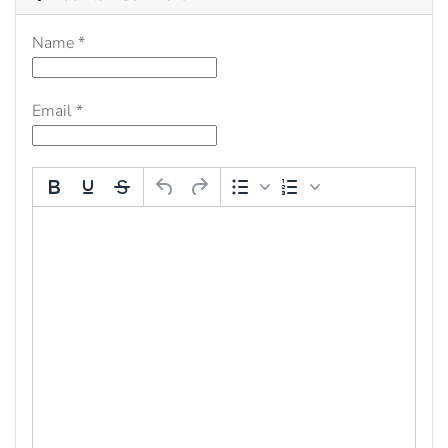
Name
*
Email
*