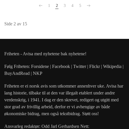
1
2
3
4
5
Side 2 av 15
Friheten - Avisa med nyhetene bak nyhetene!
Følg Friheten: Forsidene | Facebook | Twitter | Flickr | Wikipedia |
BuyAndRead | NKP
Friheten er ei norsk avis som utkommer annenhver uke. Avisa har
lang historie, tilbake til at den var illegalt etablert under andre
verdenskrig, i 1941. I dag er den skrevet, redigert og utgitt med
stor grad av frivillig arbeid, derfor er vi avhengige av både
økonomiske bidrag, men også tekstbidrag. Støtt oss!
Ansvarleg redaktør: Odd Jarl Gerhardsen Nett: