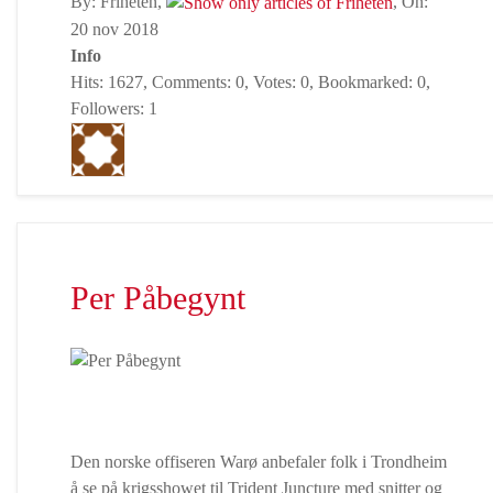
By: Friheten,
, On:
20 nov 2018
Info
Hits: 1627, Comments: 0, Votes: 0, Bookmarked: 0,
Followers: 1
Per Påbegynt
Den norske offiseren Warø anbefaler folk i Trondheim
å se på krigsshowet til Trident Juncture med snitter og