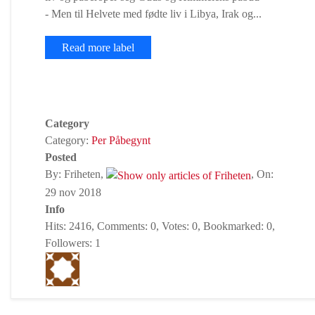
- Men til Helvete med fødte liv i Libya, Irak og...
Read more label
Category
Category:
Per Påbegynt
Posted
By: Friheten,
, On:
29 nov 2018
Info
Hits: 2416, Comments: 0, Votes: 0, Bookmarked: 0,
Followers: 1