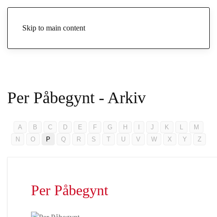
Skip to main content
Per Påbegynt - Arkiv
A
B
C
D
E
F
G
H
I
J
K
L
M
N
O
P
Q
R
S
T
U
V
W
X
Y
Z
Per Påbegynt