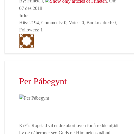
By: Friheten,
, On:
07 des 2018
Info
Hits: 2194, Comments: 0, Votes: 0, Bookmarked: 0,
Followers: 1
Per Påbegynt
KrF´s Ropstad vil endre abortloven for å redde ufødt
liv og påberoper seg Guds og Himmelens påbud