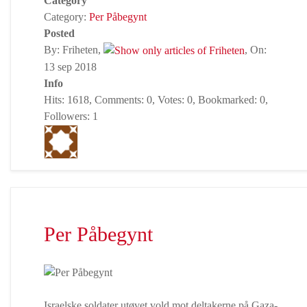
Category
Category:
Per Påbegynt
Posted
By: Friheten,
, On:
13 sep 2018
Info
Hits: 1618, Comments: 0, Votes: 0, Bookmarked: 0,
Followers: 1
Per Påbegynt
Israelske soldater utøvet vold mot deltakerne på Gaza-