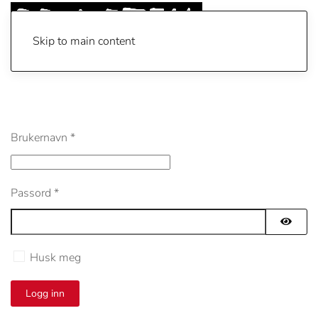
Skip to main content
Brukernavn
*
Passord
*
Vis pa
Husk meg
Logg inn