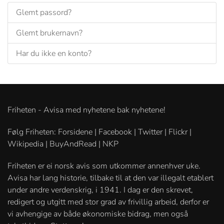
Glemt passord?
Glemt brukernavn?
Har du ikke en konto?
Friheten - Avisa med nyhetene bak nyhetene!
Følg Friheten: Forsidene | Facebook | Twitter | Flickr |
Wikipedia | BuyAndRead | NKP
Friheten er ei norsk avis som utkommer annenhver uke.
Avisa har lang historie, tilbake til at den var illegalt etablert
under andre verdenskrig, i 1941. I dag er den skrevet,
redigert og utgitt med stor grad av frivillig arbeid, derfor er
vi avhengige av både økonomiske bidrag, men også